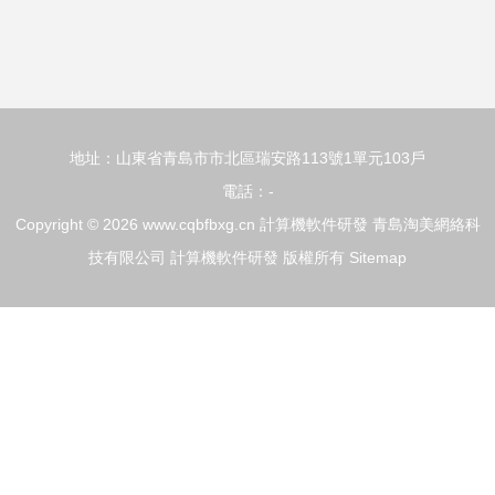
術服務
的新機遇
地址：山東省青島市市北區瑞安路113號1單元103戶
電話：-
Copyright © 2026
www.cqbfbxg.cn
計算機軟件研發
青島淘美網絡科
技有限公司
計算機軟件研發
版權所有
Sitemap