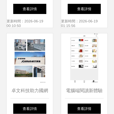
入高 十大草根職業
心技術驅動下的產
查看詳情
查看詳情
之計算機軟件研發
業升級與評測保障
更新時間：2026-06-19
更新時間：2026-06-19
00:10:50
01:15:56
卓文科技助力國網
電腦端閱讀新體驗
首個云編排臺區智
8款值得推薦的讀
查看詳情
查看詳情