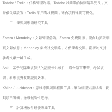
Todoist / Trello：任務管理利器。Todoist 以簡潔的待辦清單見長，支
持優先級設置；Trello 采用看板視圖，適合項目進度可視化。
二、學習與學術研究工具
Zotero / Mendeley：文獻管理必備。Zotero 免費開源，能自動抓取網
頁文獻信息；Mendeley 集成社交網絡，方便學者交流。兩者均支持
參考文獻一鍵生成。
Anki：基于間隔重復算法的記憶卡片軟件，適合語言學習、考試復
習，科學提升長期記憶效率。
XMind / Lucidchart：思維導圖與流程圖工具，幫助梳理知識結構、規
劃項目邏輯，激發創造性思考。
三、計算機軟件研發專業工具