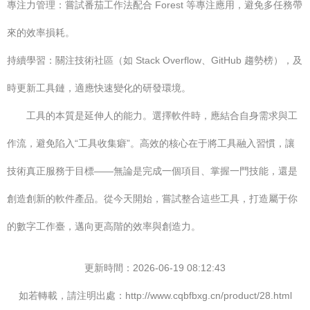
專注力管理：嘗試番茄工作法配合 Forest 等專注應用，避免多任務帶
來的效率損耗。
持續學習：關注技術社區（如 Stack Overflow、GitHub 趨勢榜），及
時更新工具鏈，適應快速變化的研發環境。
工具的本質是延伸人的能力。選擇軟件時，應結合自身需求與工
作流，避免陷入“工具收集癖”。高效的核心在于將工具融入習慣，讓
技術真正服務于目標——無論是完成一個項目、掌握一門技能，還是
創造創新的軟件產品。從今天開始，嘗試整合這些工具，打造屬于你
的數字工作臺，邁向更高階的效率與創造力。
更新時間：2026-06-19 08:12:43
如若轉載，請注明出處：http://www.cqbfbxg.cn/product/28.html